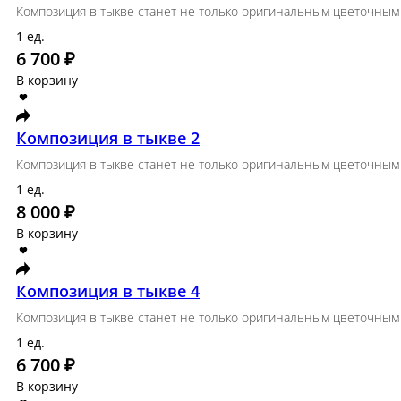
Синий иней
Удивить-можно!
ед.
10 000 ₽
В корзину