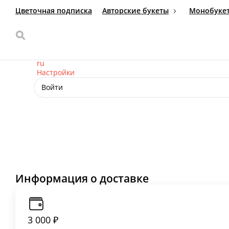
Доставка цветов
Апрелевка
89687874334
Ваш язык
ru
Настройки
Войти
Главная
Отзывы
О нас
Информация о доставке
3 000 ₽
мин. сумма заказа